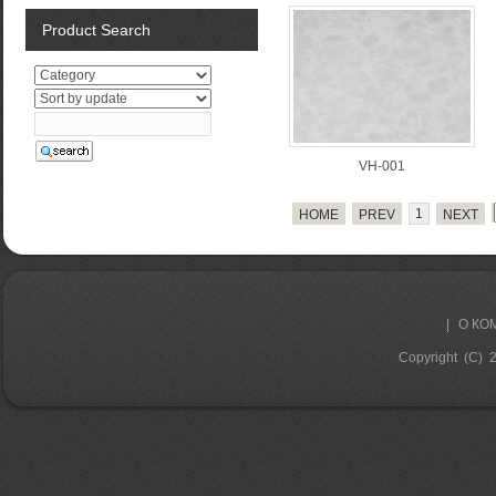
Product Search
VH-001
1
HOME
PREV
NEXT
|
О КО
Copyright (C) 